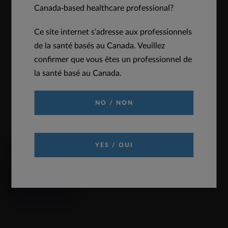
Canada-based healthcare professional?
Pr
MD
Gonal-f
Stylo prérempli Information pour les
Ce site internet s’adresse aux professionnels
patients
de la santé basés au Canada. Veuillez
pdf (8.2 MB)
confirmer que vous êtes un professionnel de
TÉLÉCHARGER
AFFICHER
la santé basé au Canada.
NO / NON
DEMANDE D'INFORMATION
YES / OUI
Cliquez pour soumettre votre demande d'information
médicale
LIRE LA SUITE